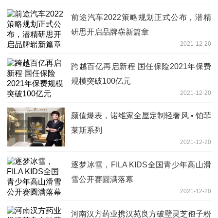
前途汽车2022策略规划正式公布，潜精
研思开启品牌崭新篇章
2021-12-20
跨越百亿再启新程 国任保险2021年保费
规模突破100亿元
2021-12-20
颜值爆表，诺维家全屋定制轻奢风 • 铂菲
莱斯系列
2021-12-20
逐梦冰雪，FILA KIDS全国青少年高山滑
雪公开赛圆满落幕
2021-12-20
河南汉方药业携汉苑良方破壁灵芝孢子粉