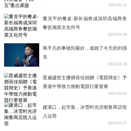
2022-01-11
董克平的餐桌-新长福将成深圳高端商务
餐饮湘菜文化符号
2022-01-10
将平凡的事做到最好，成就了今天的刘强
东
2022-01-10
星威盛世主播鄧蓓佳捐贈《電競簡史》予
香港中學致力推動電競行業發展
2022-01-07
建港口，起市集，冰雪时光济南鲁商店投
入运营
2022-01-07