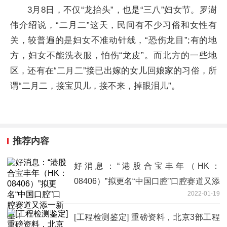
3月8日，不仅“龙抬头”，也是“三八”妇女节。罗澍
伟介绍说，“二月二”这天，民间有不少习俗和女性有
关，较普遍的是妇女不准动针线，“恐伤龙目”;有的地
方，妇女不能洗衣服，怕伤“龙皮”。而北方的一些地
区，还有在“二月二”接已出嫁的女儿回娘家的习俗，所
谓“二月二，接宝贝儿，接不来，掉眼泪儿”。
推荐内容
好消息：“港股合宝丰年（HK：
08406）”拟更名“中国口腔”口腔赛道又添
2022-01-19
一新星！
[工程检测鉴定] 重磅资料，北京3部工程