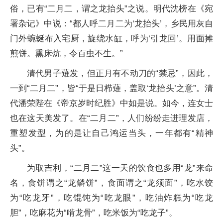
俗，已有“二月二，谓之龙抬头”之说。明代沈榜在《宛
署杂记》中说：“都人呼二月二为‘龙抬头’，乡民用灰自
门外蜿蜒布入宅厨，旋绕水缸，呼为‘引龙回’。用面摊
煎饼。熏床炕，令百虫不生。”
清代男子薙发，但正月有不动刀的“禁忌”，因此，
一到“二月二”，皆“于是日栉薙，盖取‘龙抬头’之意”。清
代潘荣陛在《帝京岁时纪胜》中如是说。如今，连女士
也在这天美发了。在“二月二”，人们纷纷走进理发店，
重塑发型，为的是让自己鸿运当头，一年都有“精神
头”。
为取吉利，“二月二”这一天的饮食也多用“龙”来命
名，食饼谓之“龙鳞饼”，食面谓之“龙须面”，吃水饺
为“吃龙牙”，吃馄饨为“吃龙眼”，吃油炸糕为“吃龙
胆”，吃麻花为“啃龙骨”，吃米饭为“吃龙子”。