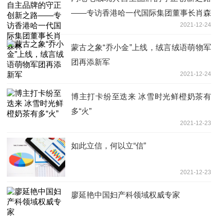
——专访香港哈一代国际集团董事长肖森
2021-12-24
林
蒙古之象“乔小金”上线，绒言绒语萌物军
团再添新军
2021-12-24
博主打卡纷至迭来 冰雪时光鲜橙奶茶有
多“火”
2021-12-23
如此立信，何以立“信” ​
2021-12-23
廖延艳中国妇产科领域权威专家