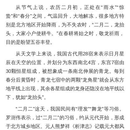
从节气上说，农历二月初，正处在“雨水”“惊
蛰”和“春分”之间，气温回升，大地解冻，很多地方特
别是北方地区开始降雨，为不失农时，“二月二，龙抬
头，大家小户使耕牛。”在春耕将始之时，敬龙祈雨，
目的是盼望五谷丰登。
从天文学上来说，我国古代用28宿来表示日月星
辰在天空的位置，并划分为东西南北4宫，东宫7宿由
30颗恒星组成，被想象成一条南北伸展的青龙。每到
春分后黄昏时，青龙七宿中的两颗“龙角星”就会从东方
地平线上出现，其余各星组成的龙身还隐没在地平线以
下，犹如“龙抬头”。
“二月二”这天，我国民间有“理发”“舞龙”等习俗。
罗澍伟表示，过“二月二”的习俗，约从元代开始，形成
于北方城乡地区。元人熊梦祥《析津志》记载元大都风