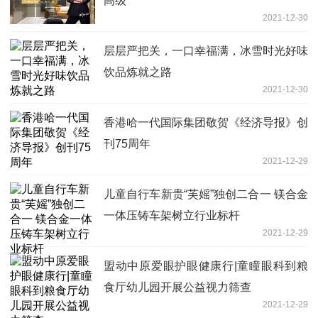
高级
2021-12-30
层层严把关，一口幸福满，冰雪时光好味
饮品炼就之路
2021-12-30
香港哈一代国际集团敬贺《经济导报》创
刊75周年
2021-12-29
儿童自行车新贵“芙媱”独创二合一 镁合金
一体压铸车架树立行业标杆
2021-12-29
盟动中原爱眼护眼健康行|童瞳眼科到粮
食厅幼儿园开展公益视力筛查
2021-12-29