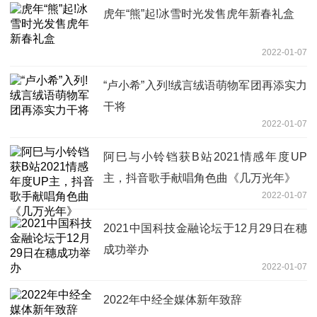
虎年“熊”起!冰雪时光发售虎年新春礼盒
2022-01-07
“卢小希”入列!绒言绒语萌物军团再添实力
干将
2022-01-07
阿巳与小铃铛获B站2021情感年度UP
主，抖音歌手献唱角色曲《几万光年》
2022-01-07
2021中国科技金融论坛于12月29日在穗
成功举办
2022-01-07
2022年中经全媒体新年致辞