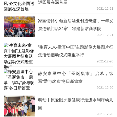
巡回展在深首展
2021-12-21
家国情怀引领新沽酒业创造奇迹，一年发
展连锁门店24家，将建新沽商学院
2021-12-21
“生育未来•童真中国”主题影像大展图片征
集活动启动仪式隆重举行
2021-12-20
静安嘉里中心「圣诞集市」启幕，续
写“爱与欢喜”冬日新篇章
2021-12-20
萌动中原爱眼护眼健康行走进水利厅幼儿
园
2021-12-20