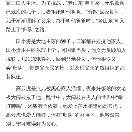
家三口人生活。为了抗战，“老山东”离开家，无暇照顾
已残疾的儿子，后者拒绝叫他爸爸。“分散”回家期间，
儿子渐渐理解了父亲，终于叫他爸爸时，“老山东”却又
踏上了“归队”之路。
田小贵是大地主家的独子，日军都在拉拢他家人。
田小贵本在哈尔滨上学，可国难当头，他义无反顾加入
抗联，几次冻饿将死，回到父亲身边，但他很快又
会“归队”，带走父亲买的枪，以及用父亲的钱组织的武
装队伍。
高云虎差点儿被黑心商人活埋，夜来好饭馆的女老
板大阔枝救了他。乱世中，大阔枝在男人的世界中“拳
打脚踢”，渴望有个依靠，她爱上萍水相逢的高云虎，
高云虎也爱大阔枝，但在“归队”的召唤下，他毅然告
别，宁可被误解为负心。