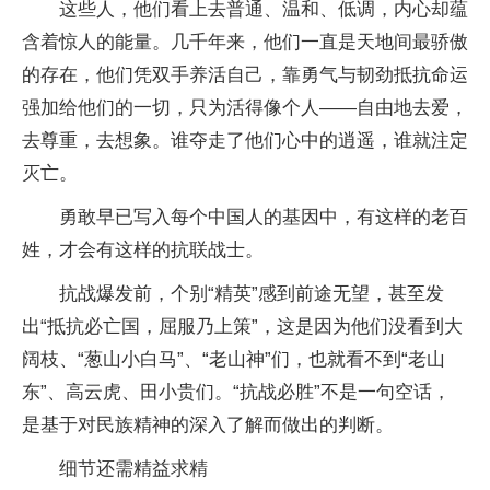
这些人，他们看上去普通、温和、低调，内心却蕴
含着惊人的能量。几千年来，他们一直是天地间最骄傲
的存在，他们凭双手养活自己，靠勇气与韧劲抵抗命运
强加给他们的一切，只为活得像个人——自由地去爱，
去尊重，去想象。谁夺走了他们心中的逍遥，谁就注定
灭亡。
勇敢早已写入每个中国人的基因中，有这样的老百
姓，才会有这样的抗联战士。
抗战爆发前，个别“精英”感到前途无望，甚至发
出“抵抗必亡国，屈服乃上策”，这是因为他们没看到大
阔枝、“葱山小白马”、“老山神”们，也就看不到“老山
东”、高云虎、田小贵们。“抗战必胜”不是一句空话，
是基于对民族精神的深入了解而做出的判断。
细节还需精益求精