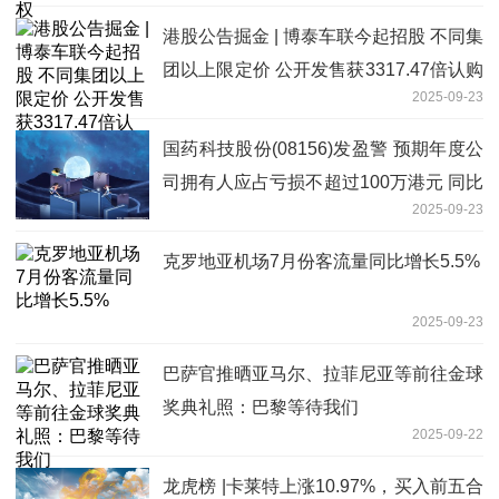
港股公告掘金 | 博泰车联今起招股 不同集
团以上限定价 公开发售获3317.47倍认购
2025-09-23
新资讯
国药科技股份(08156)发盈警 预期年度公
司拥有人应占亏损不超过100万港元 同比
2025-09-23
大幅减少约95%_每日观察
克罗地亚机场7月份客流量同比增长5.5%
2025-09-23
巴萨官推晒亚马尔、拉菲尼亚等前往金球
奖典礼照：巴黎等待我们
2025-09-22
龙虎榜 |卡莱特上涨10.97%，买入前五合