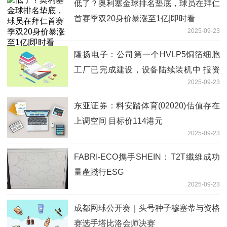
低了？奥利塞金球排名垫底，球员在拜仁
首赛季双20身价暴涨至1亿|即时看
2025-09-23
隆扬电子：公司第一个HVLP5铜箔细胞
工厂已完成建设，设备陆续装机中 报资
2025-09-23
讯
东亚证券：料安踏体育(02020)估值存在
上调空间 目标价114港元
2025-09-23
FABRI-ECO攜手SHEIN：T2T纖維成功
量產踐行ESG
2025-09-23
成都网球公开赛｜头号种子穆塞蒂与资格
赛选手塔比洛会师决赛