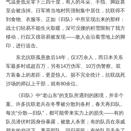
气温更低至零下三四十度，有人的耳朵、手指、脚趾甚
至会被冻掉。日军将当地村民强制集中居住，抗联得不
到食物、衣服等。正如《归队》中所呈现出来的那样：
战士们轻易不能生火取暖，深可没腰的积雪限制了我方
移动，行踪又很容易被发现——敌人会沿着雪地上的脚
印，进行追击。
东北抗联孤悬敌后14年，仅3万余人，而日本关东
军最多时或超百万，另有14万伪军、10万伪警察。双
方装备上的差距，更是惊人。据不完全统计，抗联战死
沙场的师以上干部，就有80余位。
《归队》中“老山东”的支队所遇到的困境，并非个
案。许多抗联老兵在冬季被分散到各村，春天再归队。
每次“分散—归队”，都可能带来实力上的损失——有的
队员潜伏时因身份暴露，被敌人杀害；有的队员在亲戚
朋友的劝说下，离开部队，回归平民；有的队员丢失了