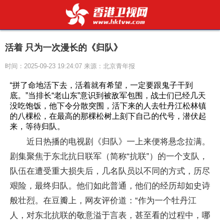
活着 只为一次漫长的《归队》
时间：2025-09-23 19:24:07 来源：北京青年报
“拼了命地活下去，活着就有希望，一定要跟鬼子干到
底。”当排长“老山东”意识到被敌军包围，战士们已经几天
没吃饱饭，他下令分散突围，活下来的人去牡丹江松林镇
的八棵松，在最高的那棵松树上刻下自己的代号，潜伏起
来，等待归队。
近日热播的电视剧《归队》一上来便将悬念拉满。
剧集聚焦于东北抗日联军（简称“抗联”）的一个支队，
队伍在遭受重大损失后，几名队员以不同的方式，历尽
艰险，最终归队。他们如此普通，他们的经历却如史诗
般壮烈。在豆瓣上，网友评价道：“作为一个牡丹江
人，对东北抗联的敬意溢于言表，甚至看的过程中，哪