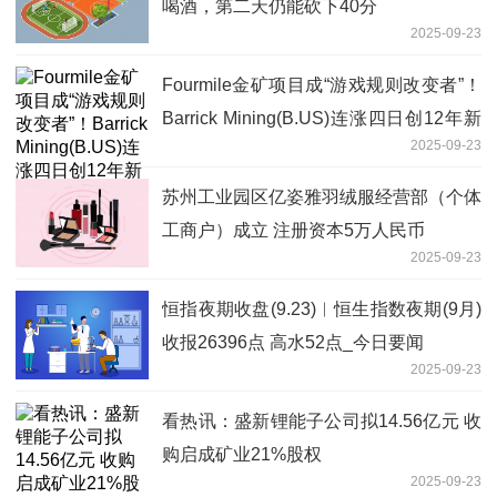
喝酒，第二天仍能砍下40分
2025-09-23
Fourmile金矿项目成“游戏规则改变者”！
Barrick Mining(B.US)连涨四日创12年新
2025-09-23
高-实时
苏州工业园区亿姿雅羽绒服经营部（个体
工商户）成立 注册资本5万人民币
2025-09-23
恒指夜期收盘(9.23)︱恒生指数夜期(9月)
收报26396点 高水52点_今日要闻
2025-09-23
看热讯：盛新锂能子公司拟14.56亿元 收
购启成矿业21%股权
2025-09-23