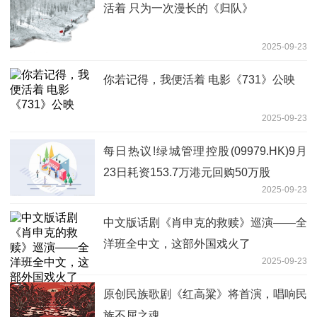
活着 只为一次漫长的《归队》
2025-09-23
你若记得，我便活着 电影《731》公映
2025-09-23
每日热议!绿城管理控股(09979.HK)9月
23日耗资153.7万港元回购50万股
2025-09-23
中文版话剧《肖申克的救赎》巡演——全
洋班全中文，这部外国戏火了
2025-09-23
原创民族歌剧《红高粱》将首演，唱响民
族不屈之魂