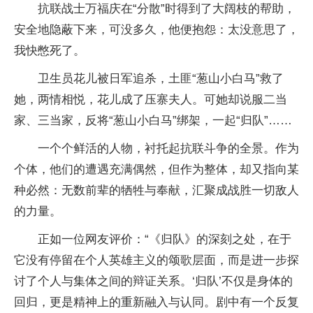
抗联战士万福庆在“分散”时得到了大阔枝的帮助，
安全地隐蔽下来，可没多久，他便抱怨：太没意思了，
我快憋死了。
卫生员花儿被日军追杀，土匪“葱山小白马”救了
她，两情相悦，花儿成了压寨夫人。可她却说服二当
家、三当家，反将“葱山小白马”绑架，一起“归队”……
一个个鲜活的人物，衬托起抗联斗争的全景。作为
个体，他们的遭遇充满偶然，但作为整体，却又指向某
种必然：无数前辈的牺牲与奉献，汇聚成战胜一切敌人
的力量。
正如一位网友评价：“《归队》的深刻之处，在于
它没有停留在个人英雄主义的颂歌层面，而是进一步探
讨了个人与集体之间的辩证关系。‘归队’不仅是身体的
回归，更是精神上的重新融入与认同。剧中有一个反复