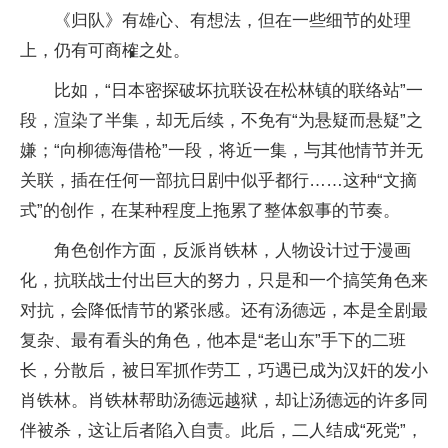
《归队》有雄心、有想法，但在一些细节的处理
上，仍有可商榷之处。
比如，“日本密探破坏抗联设在松林镇的联络站”一
段，渲染了半集，却无后续，不免有“为悬疑而悬疑”之
嫌；“向柳德海借枪”一段，将近一集，与其他情节并无
关联，插在任何一部抗日剧中似乎都行……这种“文摘
式”的创作，在某种程度上拖累了整体叙事的节奏。
角色创作方面，反派肖铁林，人物设计过于漫画
化，抗联战士付出巨大的努力，只是和一个搞笑角色来
对抗，会降低情节的紧张感。还有汤德远，本是全剧最
复杂、最有看头的角色，他本是“老山东”手下的二班
长，分散后，被日军抓作劳工，巧遇已成为汉奸的发小
肖铁林。肖铁林帮助汤德远越狱，却让汤德远的许多同
伴被杀，这让后者陷入自责。此后，二人结成“死党”，