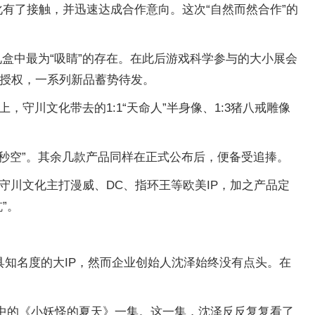
化有了接触，并迅速达成合作意向。这次“自然而然合作”的
盒中最为“吸睛”的存在。在此后游戏科学参与的大小展会
生品授权，一系列新品蓄势待发。
4上，守川文化带去的1:1“天命人”半身像、1:3猪八戒雕像
后“秒空”。其余几款产品同样在正式公布后，便备受追捧。
守川文化主打漫威、DC、指环王等欧美IP，加之产品定
”。
具知名度的大IP，然而企业创始人沈泽始终没有点头。在
列中的《小妖怪的夏天》一集。这一集，沈泽反反复复看了