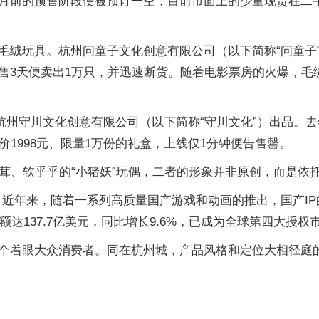
月前的预售阶段便被预订一空，目前市面上的少量现货在二手
毛绒玩具。杭州问童子文化创意有限公司（以下简称“问童子
售3天便卖出1万只，并迅速断货。随着电影票房的火爆，毛
杭州守川文化创意有限公司（以下简称“守川文化”）出品。去
价1998元、限量1万份的礼盒，上线仅1分钟便告售罄。
茸茸、软乎乎的“小猪妖”玩偶，二者的形象并非原创，而是依
生意。近年来，随着一系列高质量国产游戏和动画的推出，国产
达137.7亿美元，同比增长9.6%，已成为全球第四大授权
个着眼大众消费者。同在杭州城，产品风格和定位大相径庭