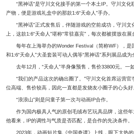
“黑神话”是守川文化接手的第一个本土IP。守川文
产物，便是游戏礼盒中的那款1:6“天命人”手办。
“黑神话”正式发售后，伴随游戏的空前成功，守川
上，这款1:6“天命人”堪称“常驻嘉宾”，每次都被摆放
每年在上海举办的Wonder Festival（简称WF
和1:6“天命人”大圣套装可动人偶等“黑神话”系列展品成
去年12月，“天命人”半身像预售，售价33800元
“我们的产品这次的确出圈了。”守川文化首席运营官
位高端、售价较高，因此一直都是发烧友小圈子的心头好。“
“浪浪山”则是问童子第一次与动画IP合作。
作为国内极具人气的原创毛绒布艺玩具品牌，这些年
他看来，IP的调性与气质是否匹配，是合作的先决条件。
2023年，动画短片集《中国奇谭》上线，眼下大