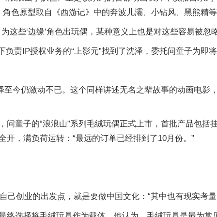
，角色原型取自《西游记》中的奔波儿灞、小钻风、黑熊精等“
为这些‘边缘’角色出玩偶，某种意义上也是对这些容易被忽略
厂旗下负责IP授权业务的“上影元”找到了沈泽，委托问童子为即
沈泽至今仍激动不已。这个同样讲述无名之辈故事的动画电影，
问童子的“浪浪山”系列毛绒玩偶正式上市，首批产品包括挂偶
开，满负荷运转：“最远的订单已经排到了10月份。”
说自己创业的出发点，就是要做中国文化：“其中也有现实考
最终选择将毛绒玩具作为载体。他认为，毛绒玩具是最为常