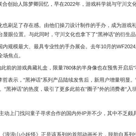
化联合创始人陈梦卿回忆，早在2022年，游戏科学就与守川文
文化也刷足了存在感。由他们操刀设计制作的手办，成为游戏礼
在展台显眼位置。与此同时，守川文化也拿下了“黑神话”的衍
），是国内规模最大、最具专业性的手办展会。去年10月的WF202
为全场焦点。
。一如此前的游戏典藏礼盒，限量780体的半身像也在预售开启
李哲表示，“黑神话”系列产品陆续发售后，新用户增量明显。
黑神话”的热度，吸引了更多此前在“圈子”外的消费者“入坑
主动上门找问童子寻求合作的国内外IP并不少，其中不乏颇
热的《浪浪山小妖怪》正是该系列的首部动画长片，脱胎自系