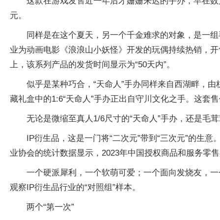
这款在游戏发售近一年后才姗姗来迟的手办，早在数
元。
同样是在这个夏天，另一个千金难求的对象，是一组
业为动画电影《浪浪山小妖怪》开发的玩偶持续热销，开
上，该系列产品的发货时间显示为“50天内”。
似乎是某种巧合，“天命人”手办同样来自西湖畔，由
藏礼盒中的1:6“天命人”手办正出自守川文化之手。这套售
无论是微缩至真人1/6尺寸的“天命人”手办，还是毛
IP衍生品，这是一门将“二次元”带到“三次元”的
业协会的统计数据显示，2023年中国授权商品和服务零售额
一个硬派犀利，一个软萌可爱；一个面向发烧友，一
观察IP衍生品行业的“对照组”样本。
两个“第一次”