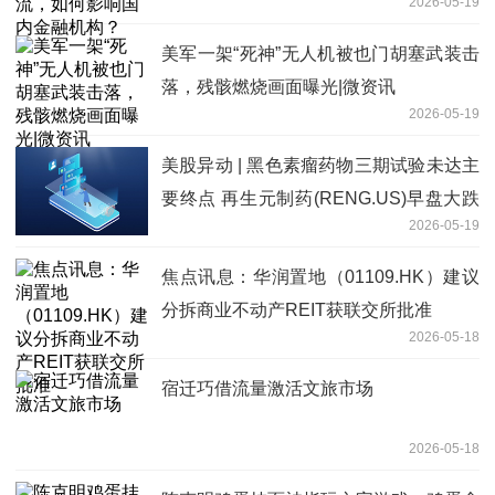
2026-05-19
美军一架“死神”无人机被也门胡塞武装击
落，残骸燃烧画面曝光|微资讯
2026-05-19
美股异动 | 黑色素瘤药物三期试验未达主
要终点 再生元制药(RENG.US)早盘大跌
2026-05-19
超10% 要闻
焦点讯息：华润置地（01109.HK）建议
分拆商业不动产REIT获联交所批准
2026-05-18
宿迁巧借流量激活文旅市场
2026-05-18