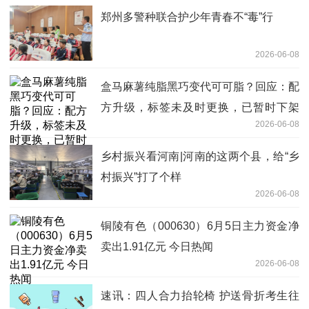
郑州多警种联合护少年青春不“毒”行
2026-06-08
盒马麻薯纯脂黑巧变代可可脂？回应：配
方升级，标签未及时更换，已暂时下架
2026-06-08
每日速讯
乡村振兴看河南|河南的这两个县，给“乡
村振兴”打了个样
2026-06-08
铜陵有色（000630）6月5日主力资金净
卖出1.91亿元 今日热闻
2026-06-08
速讯：四人合力抬轮椅 护送骨折考生往