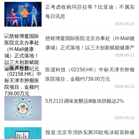
正考虑收购玛莎拉蒂？比亚迪：不属实
每日讯息
2026-05-21
慈铭博鳌国际医院北京办事处（H-Mall健
康城）正式落地！以三大创新赋能健康产
2026-05-21
业新纪元
医渡科技（02158.HK）中标天津市肿瘤
医院项目，金额约739.00万元
2026-05-21
5月21日调味发酵品Ⅲ板块跌幅达2%
2026-05-21
报道:北京市消协实测20款电冰箱宣称健