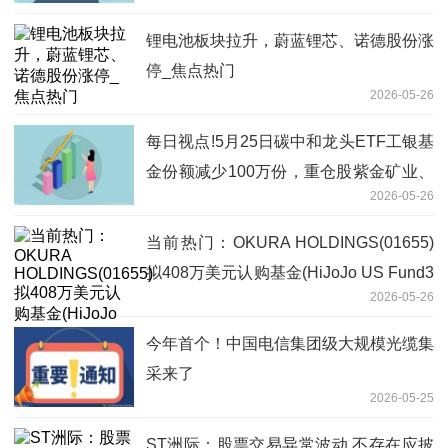
锂电池板块拉升，蔚蓝锂芯、诺德股份涨
停_焦点热门
2026-05-26
每日视点!5月25日碳中和龙头ETF工银基
金份额减少100万份，重仓股紫金矿业、
2026-05-26
宁德时代、长江电力
当前热门：OKURA HOLDINGS(01655)
拟408万美元认购基金(HiJoJo US Fund3
2026-05-26
LLC)的A类权益
今年首个！中国电信集团级大规模光缆集
采来了
2026-05-25
ST洲际：股票交易异常波动 不存在应披