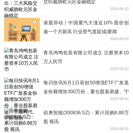
交织威胁欧元区金融稳定
2026-06-02
港股异动丨中国重汽大涨近10% 股价创
逾一个月新高 行业景气度延续|要闻
2026-06-02
青岛鸿鸣包装有限公司成立 注册资本10
万人民币
2026-06-02
每日快讯!6月1日双创50增强ETF广发基
金份额增加300万份，重仓股新易盛、宁
2026-06-02
德时代、中际旭创
佰奥智能(300836.SZ)：累计回购6.88万
股 视讯
2026-06-01