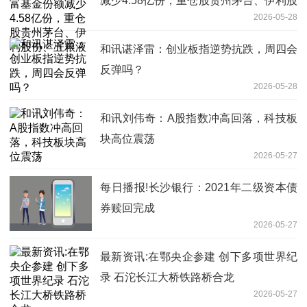
减少4.58亿份，重仓股贵州茅台、伊利股
2026-05-28
份、五粮液
和讯谌泽雷：创业板指逆势抗跌，周四会
反弹吗？
2026-05-28
和讯刘伟奇：A股指数冲高回落，科技板
块高位震荡
2026-05-27
每日播报!长沙银行：2021年二级资本债
券赎回完成
2026-05-27
最新资讯:在鄂央企参建 创下多项世界纪
录 石沱长江大桥铁路桥合龙
2026-05-27