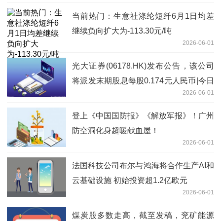
当前热门：生意社涤纶短纤6月1日均差
继续负向扩大为-113.30元/吨
2026-06-01
光大证券(06178.HK)发布公告，该公司
将派发末期股息每股0.174元人民币|今日
2026-06-01
报
登上《中国国防报》《解放军报》！广州
防空洞化身超暖献血屋！
2026-06-01
法国科技公司布尔与鸿海将合作生产AI和
云基础设施 初始投资超1.2亿欧元
2026-06-01
煤炭股多数走高，截至发稿，兖矿能源