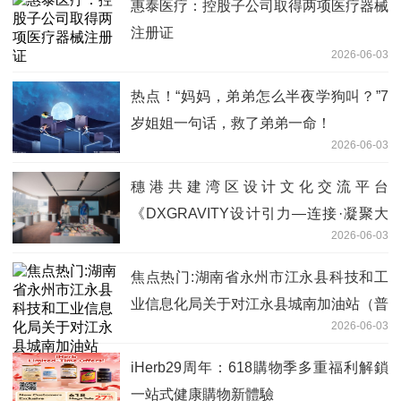
惠泰医疗：控股子公司取得两项医疗器械
注册证
2026-06-03
热点！“妈妈，弟弟怎么半夜学狗叫？”7
岁姐姐一句话，救了弟弟一命！
2026-06-03
穗港共建湾区设计文化交流平台
《DXGRAVITY设计引力—连接·凝聚大
2026-06-03
湾区》广州开幕
焦点热门:湖南省永州市江永县科技和工
业信息化局关于对江永县城南加油站（普
2026-06-03
通合伙）名称、法人变更的公示
iHerb29周年：618購物季多重福利解鎖
一站式健康購物新體驗