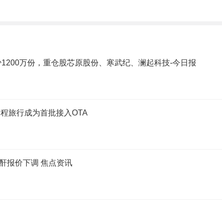
少1200万份，重仓股芯原股份、寒武纪、澜起科技-今日报
程旅行成为首批接入OTA
工苯酐报价下调 焦点资讯