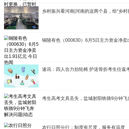
乡村振兴看河南|河南的这两个县，给“乡村
铜陵有色（000630）6月5日主力资金净卖出
速讯：四人合力抬轮椅 护送骨折考生往返
考生高考文具丢失，盐城射阳铁骑9分钟飞
农行日照分行：制度有尺度，服务有温度