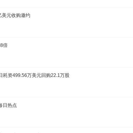
3.26亿美元收购邀约
8倍
日耗资499.56万美元回购22.1万股
每日热点