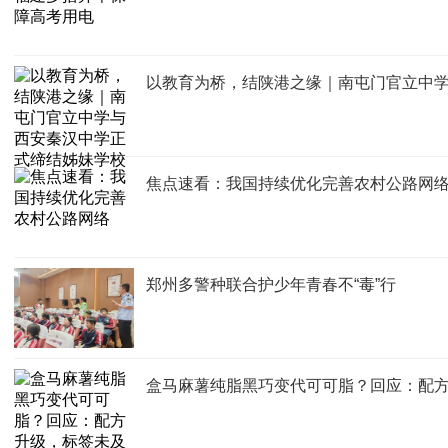
以教育为桥，结陕港之缘｜南屯门官立中
焦点速看：我国持续优化完善农村公路网
郑州多警种联合护少年青春不“毒”行
盒马麻薯纯脂黑巧变代可可脂？回应：配方