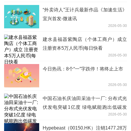
“外卖诗人”王计兵最新作品《加速生活》
宜兴首发-微速讯
2026-05-30
建水县福器紫陶店（个体工商户）成立
注册资本5万人民币|每日快看
2026-05-30
今日热讯：8个“一”字跌停！将终止上市
2026-05-30
中国石油长庆油田采油十一厂: 分布式光
伏发电突破1亿度 绿电赋能跑出低碳发
2026-05-30
展"加速度"
Hypebeast（00150.HK）注销1477.28万