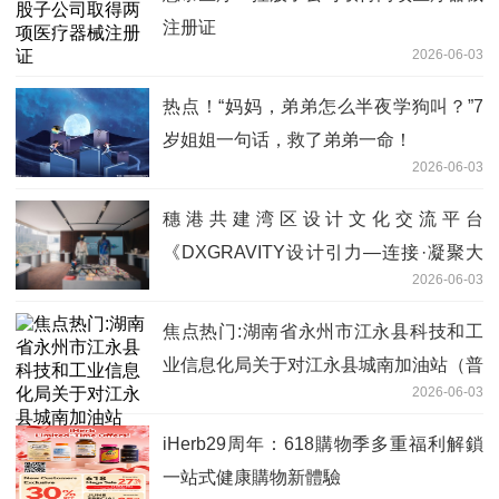
注册证
2026-06-03
热点！“妈妈，弟弟怎么半夜学狗叫？”7
岁姐姐一句话，救了弟弟一命！
2026-06-03
穗港共建湾区设计文化交流平台
《DXGRAVITY设计引力—连接·凝聚大
2026-06-03
湾区》广州开幕
焦点热门:湖南省永州市江永县科技和工
业信息化局关于对江永县城南加油站（普
2026-06-03
通合伙）名称、法人变更的公示
iHerb29周年：618購物季多重福利解鎖
一站式健康購物新體驗