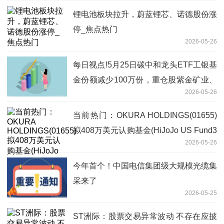
锂电池板块拉升，蔚蓝锂芯、诺德股份涨
停_焦点热门
2026-05-26
每日视点!5月25日碳中和龙头ETF工银基
金份额减少100万份，重仓股紫金矿业、
2026-05-26
宁德时代、长江电力
当前热门：OKURA HOLDINGS(01655)
拟408万美元认购基金(HiJoJo US Fund3
2026-05-26
LLC)的A类权益
今年首个！中国电信集团级大规模光缆集
采来了
2026-05-25
ST洲际：股票交易异常波动 不存在应披