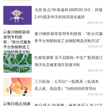
当前焦点!华海诚科(688535.SH)：持股
2.4%股东华天科技拟清仓减持
2026-05-24
秦川物联获得发明专利授权：“前分式服
务平台智能制造工业物联网及控制方法”
2026-05-24
红林筑屏障 实干启新程--中交广航局湛江
海洋生态修复项目加速冲刺
2026-05-23
三只松鼠：公司以“一低两高（低成本、
高人效、高品质）”为组织的经营导向
2026-05-23
每日观点:陆家嘴：融资净买入76.22万