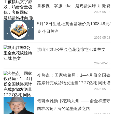
量极低，客服回应：是鸡蛋风味面-微资
2026-05-18
讯
5月18日生意社黄金基准价为1008.48元/
克 今日关注
2026-05-18
洪山江滩3公里金色花毯惊艳江城 热文
2026-05-18
今热点：国家铁路局：1—4月份全国铁
路累计完成货物发送量17.27亿吨 同比增
2026-05-18
长2.8%
笔耕承雅韵 书艺响九州 —— 俞金祥坚守
国粹名扬四海的笔墨追梦之路