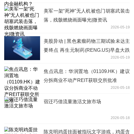
美军一架“死神”无人机被也门胡塞武装击
落，残骸燃烧画面曝光|微资讯
2026-05-19
美股异动 | 黑色素瘤药物三期试验未达主
要终点 再生元制药(RENG.US)早盘大跌
2026-05-19
超10% 要闻
焦点讯息：华润置地（01109.HK）建议
分拆商业不动产REIT获联交所批准
2026-05-18
宿迁巧借流量激活文旅市场
2026-05-18
陈克明鸡蛋挂面被指玩文字游戏，鸡蛋含