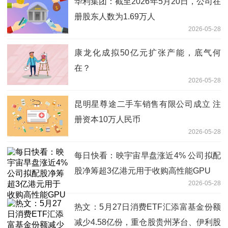
华利集团：截至2026年5月20日，公司在
册股东人数为1.69万人
2026-05-28
康龙化成拟50亿元扩张产能，底气何
在？
2026-05-28
昆明星尊途二手车销售有限公司成立 注
册资本10万人民币
2026-05-28
每日快看：映宇宙早盘涨近4% 公司拟配
股净筹超3亿港元用于收购高性能GPU
2026-05-28
热文：5月27日消费ETF汇添富基金份额
减少4.58亿份，重仓股贵州茅台、伊利股