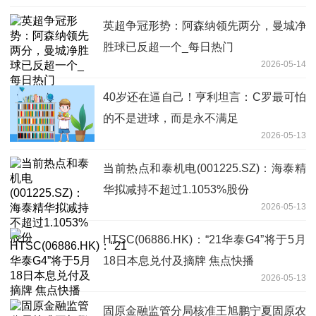
英超争冠形势：阿森纳领先两分，曼城净
胜球已反超一个_每日热门
2026-05-14
40岁还在逼自己！亨利坦言：C罗最可怕
的不是进球，而是永不满足
2026-05-13
当前热点和泰机电(001225.SZ)：海泰精
华拟减持不超过1.1053%股份
2026-05-13
HTSC(06886.HK)：“21华泰G4”将于5月
18日本息兑付及摘牌 焦点快播
2026-05-13
固原金融监管分局核准王旭鹏宁夏固原农