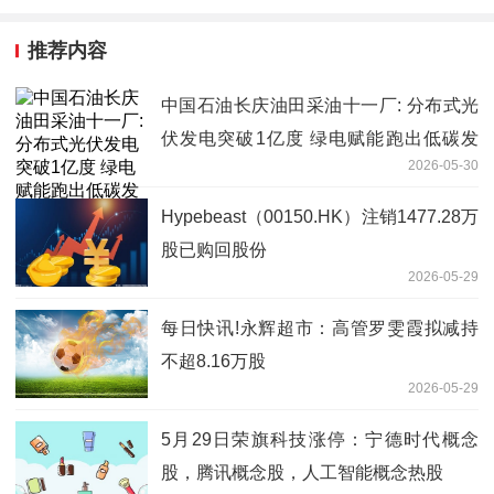
推荐内容
中国石油长庆油田采油十一厂: 分布式光
伏发电突破1亿度 绿电赋能跑出低碳发
2026-05-30
展"加速度"
Hypebeast（00150.HK）注销1477.28万
股已购回股份
2026-05-29
每日快讯!永辉超市：高管罗雯霞拟减持
不超8.16万股
2026-05-29
5月29日荣旗科技涨停：宁德时代概念
股，腾讯概念股，人工智能概念热股