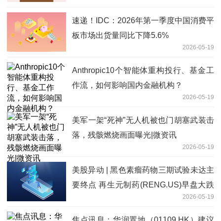
速递！IDC：2026年第一季度中国消费平
板市场出货量同比下降5.6%
2026-05-19
Anthropic10个智能体重构投行、基金工
作流，如何影响国内金融机构？
2026-05-19
美军一架“死神”无人机被也门胡塞武装击
落，残骸燃烧画面曝光|微资讯
2026-05-19
美股异动 | 黑色素瘤药物三期试验未达主
要终点 再生元制药(RENG.US)早盘大跌
2026-05-19
超10% 要闻
焦点讯息：华润置地（01109.HK）建议