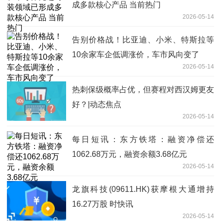
成多款核心产品 当前热门
2026-05-14
告别价格战！比亚迪、小米、特斯拉等
10余家车企低调涨价，车市风向变了
2026-05-14
热刺保级概率占优，但赛程对西汉姆更友
好？|动态焦点
2026-05-14
每日短讯：东方铁塔：融资净偿还
1062.68万元，融资余额3.68亿元
2026-05-14
龙旗科技(09611.HK)获摩根大通增持
16.27万股 时快讯
2026-05-14