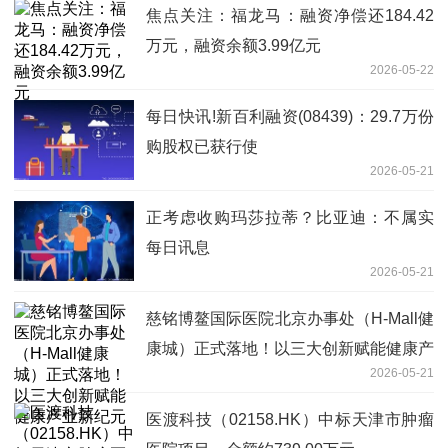
焦点关注：福龙马：融资净偿还184.42
万元，融资余额3.99亿元
2026-05-22
每日快讯!新百利融资(08439)：29.7万份
购股权已获行使
2026-05-21
正考虑收购玛莎拉蒂？比亚迪：不属实
每日讯息
2026-05-21
慈铭博鳌国际医院北京办事处（H-Mall健
康城）正式落地！以三大创新赋能健康产
2026-05-21
业新纪元
医渡科技（02158.HK）中标天津市肿瘤