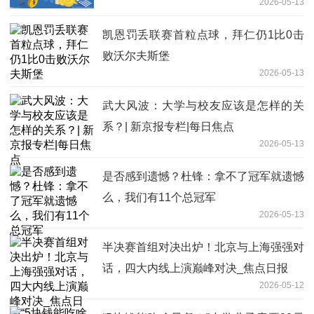
2026-05-13
消息
凯恩罚丢联赛首粒点球，拜仁仍1比0击
败沃尔夫斯堡
2026-05-13
武大风波：大学与校友应该是怎样的关
系？| 新京报专栏|每日焦点
2026-05-13
是否感到遗憾？杜锋：拿不了冠军就遗憾
么，我们有11个总冠军
2026-05-13
半决赛首组对决出炉！北京与上海强强对
话，四大内线上演巅峰对决_焦点日报
2026-05-12