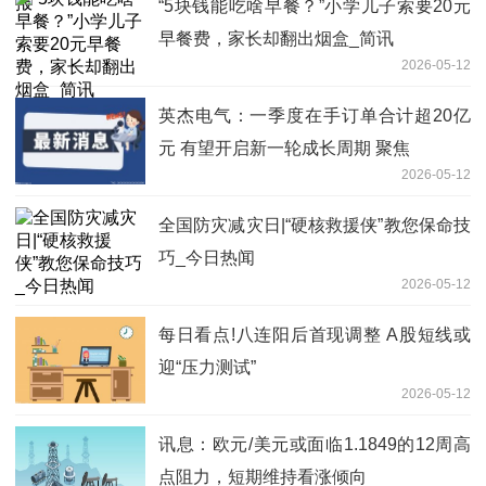
“5块钱能吃啥早餐？”小学儿子索要20元
早餐费，家长却翻出烟盒_简讯
2026-05-12
英杰电气：一季度在手订单合计超20亿
元 有望开启新一轮成长周期 聚焦
2026-05-12
全国防灾减灾日|“硬核救援侠”教您保命技
巧_今日热闻
2026-05-12
每日看点!八连阳后首现调整 A股短线或
迎“压力测试”
2026-05-12
讯息：欧元/美元或面临1.1849的12周高
点阻力，短期维持看涨倾向