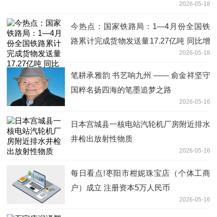
2026-05-18
今热点：国家铁路局：1—4月份全国铁
路累计完成货物发送量17.27亿吨 同比增
2026-05-18
长2.8%
笔耕承雅韵 书艺响九州 —— 俞金祥坚守
国粹名扬四海的笔墨追梦之路
2026-05-16
日本宫城县一核电站汽轮机厂房附近排水
井检出放射性物质
2026-05-16
每日看点!枣阳市柑妮珠宝店（个体工商
户）成立 注册资本5万人民币
2026-05-16