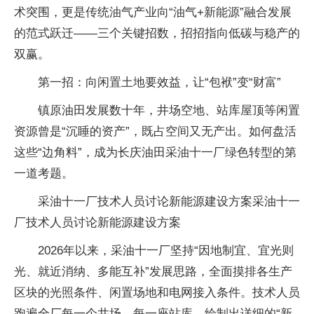
术突围，更是传统油气产业向“油气+新能源”融合发展
的范式跃迁——三个关键招数，招招指向低碳与稳产的
双赢。
第一招：向闲置土地要效益，让“包袱”变“财富”
镇原油田发展数十年，井场空地、站库屋顶等闲置
资源曾是“沉睡的资产”，既占空间又无产出。如何盘活
这些“边角料”，成为长庆油田采油十一厂绿色转型的第
一道考题。
采油十一厂技术人员讨论新能源建设方案采油十一
厂技术人员讨论新能源建设方案
2026年以来，采油十一厂坚持“因地制宜、宜光则
光、就近消纳、多能互补”发展思路，全面摸排各生产
区块的光照条件、闲置场地和电网接入条件。技术人员
跑遍全厂每一个井场、每一座站库，绘制出详细的“新