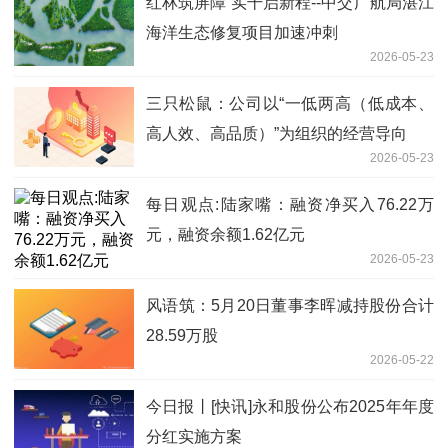
红林筑屏障 实干启新程--中交广航局湛江
海洋生态修复项目加速冲刺
2026-05-23
三只松鼠：公司以“一低两高（低成本、
高人效、高品质）”为组织的经营导向
2026-05-23
每日观点:陆家嘴：融资净买入76.22万
元，融资余额1.62亿元
2026-05-23
风语筑：5月20日董事李晖减持股份合计
28.59万股
2026-05-22
今日报丨[快讯]永和股份公布2025年年度
分红实施方案