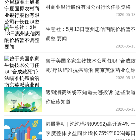
村商业银行股份有限公司行长任职资格
2026-05-13
生意社：5月13日惠州忠信丙酮价格暂不
调整 要闻
2026-05-13
曾于美国多家生物技术公司任职 “合成致
死”疗法瞄准抗癌前沿 南京英派药业创始
2026-05-13
人蔡遂雄：优化管线布局
遇到消费纠纷不知道去哪投诉 这些渠道
你应该知道
2026-05-13
港股异动 | 泡泡玛特(09992)高开近4% 一
季度整体收益同比增长75%至80%|每日