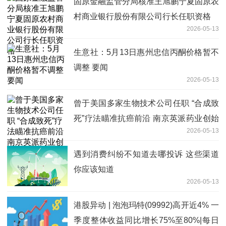
固原金融监管分局核准王旭鹏宁夏固原农
村商业银行股份有限公司行长任职资格
2026-05-13
生意社：5月13日惠州忠信丙酮价格暂不
调整 要闻
2026-05-13
曾于美国多家生物技术公司任职 “合成致
死”疗法瞄准抗癌前沿 南京英派药业创始
2026-05-13
人蔡遂雄：优化管线布局
遇到消费纠纷不知道去哪投诉 这些渠道
你应该知道
2026-05-13
港股异动 | 泡泡玛特(09992)高开近4% 一
季度整体收益同比增长75%至80%|每日