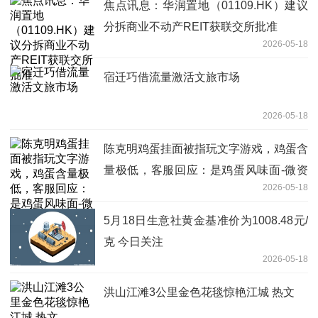
焦点讯息：华润置地（01109.HK）建议
分拆商业不动产REIT获联交所批准
2026-05-18
宿迁巧借流量激活文旅市场
2026-05-18
陈克明鸡蛋挂面被指玩文字游戏，鸡蛋含
量极低，客服回应：是鸡蛋风味面-微资
2026-05-18
讯
5月18日生意社黄金基准价为1008.48元/
克 今日关注
2026-05-18
洪山江滩3公里金色花毯惊艳江城 热文