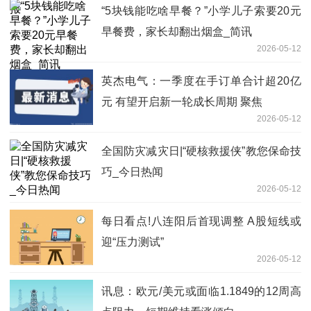
“5块钱能吃啥早餐？”小学儿子索要20元
早餐费，家长却翻出烟盒_简讯
2026-05-12
英杰电气：一季度在手订单合计超20亿
元 有望开启新一轮成长周期 聚焦
2026-05-12
全国防灾减灾日|“硬核救援侠”教您保命技
巧_今日热闻
2026-05-12
每日看点!八连阳后首现调整 A股短线或
迎“压力测试”
2026-05-12
讯息：欧元/美元或面临1.1849的12周高