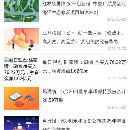
红林筑屏障 实干启新程--中交广航局湛江
海洋生态修复项目加速冲刺
2026-05-23
三只松鼠：公司以“一低两高（低成本、
高人效、高品质）”为组织的经营导向
2026-05-23
每日观点:陆家嘴：融资净买入76.22万
元，融资余额1.62亿元
2026-05-23
风语筑：5月20日董事李晖减持股份合计
28.59万股
2026-05-22
今日报丨[快讯]永和股份公布2025年年度
分红实施方案