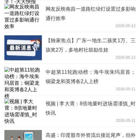
网友反映南昌一道路红绿灯设置过多影响
通行效率
2026-05-12
【独家焦点】广东一地生二孩奖1万、三
孩奖2万，多地村社鼓励生娃
2026-05-12
中超第11轮跑动榜：海牛埃朱玛居首；
铜梁龙和英博各2人上榜
2026-05-11
视频 | 李大霄：8倍地量时进场需谨慎_时
快讯
2026-05-11
高盛：印度股市外资流出接近尾声，但外