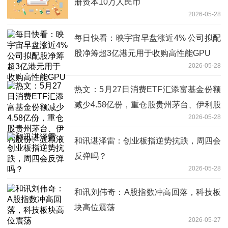
册资本10万人民币
2026-05-28
每日快看：映宇宙早盘涨近4% 公司拟配
股净筹超3亿港元用于收购高性能GPU
2026-05-28
热文：5月27日消费ETF汇添富基金份额
减少4.58亿份，重仓股贵州茅台、伊利股
2026-05-28
份、五粮液
和讯谌泽雷：创业板指逆势抗跌，周四会
反弹吗？
2026-05-28
和讯刘伟奇：A股指数冲高回落，科技板
块高位震荡
2026-05-27