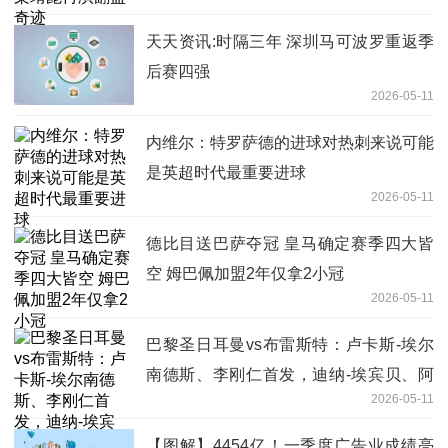
天天资讯:时隔三年 深圳马可波罗重返季
后赛四强
2026-05-11
内维尔：特罗萨德的进球对热刺来说可能
是英超时代最重要进球
2026-05-11
德比目送巴萨夺冠 皇马确定赛季四大皆
空 姆巴佩加盟2年仅拿2小冠
2026-05-11
巴黎圣日耳曼vs布雷斯特：卢卡斯-埃尔
南德斯、李刚仁首发，迪纳-埃宾贝、阿
2026-05-11
若克出战-快消息
【图解】4454亿！一季度广告业成绩亮