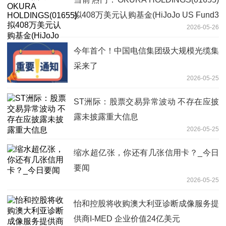
拟408万美元认购基金(HiJoJo US Fund3
2026-05-26
LLC)的A类权益
今年首个！中国电信集团级大规模光缆集
采来了
2026-05-25
ST洲际：股票交易异常波动 不存在应披
露未披露重大信息
2026-05-25
缩水超亿张，你还有几张信用卡？_今日
要闻
2026-05-25
怡和控股将收购澳大利亚诊断成像服务提
供商I-MED 企业价值24亿美元