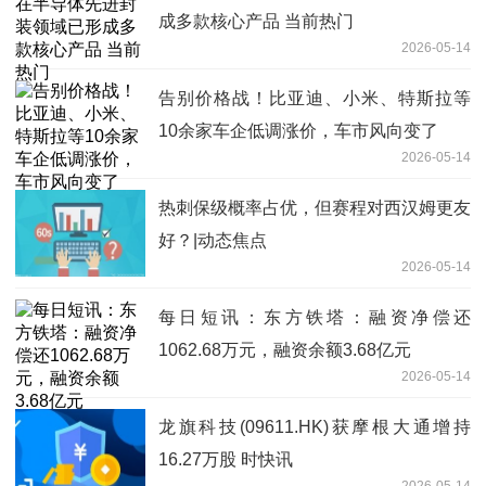
成多款核心产品 当前热门
2026-05-14
告别价格战！比亚迪、小米、特斯拉等
10余家车企低调涨价，车市风向变了
2026-05-14
热刺保级概率占优，但赛程对西汉姆更友
好？|动态焦点
2026-05-14
每日短讯：东方铁塔：融资净偿还
1062.68万元，融资余额3.68亿元
2026-05-14
龙旗科技(09611.HK)获摩根大通增持
16.27万股 时快讯