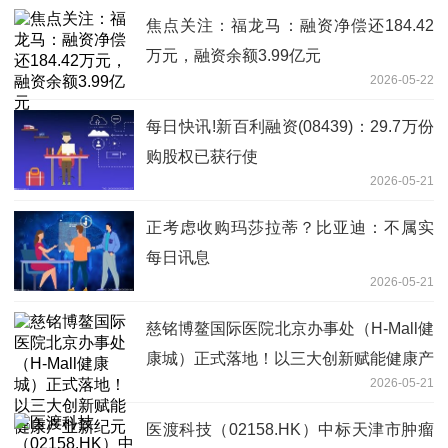
焦点关注：福龙马：融资净偿还184.42
万元，融资余额3.99亿元
2026-05-22
每日快讯!新百利融资(08439)：29.7万份
购股权已获行使
2026-05-21
正考虑收购玛莎拉蒂？比亚迪：不属实
每日讯息
2026-05-21
慈铭博鳌国际医院北京办事处（H-Mall健
康城）正式落地！以三大创新赋能健康产
2026-05-21
业新纪元
医渡科技（02158.HK）中标天津市肿瘤