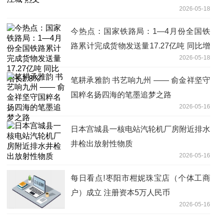
2026-05-18
今热点：国家铁路局：1—4月份全国铁
路累计完成货物发送量17.27亿吨 同比增
2026-05-18
长2.8%
笔耕承雅韵 书艺响九州 —— 俞金祥坚守
国粹名扬四海的笔墨追梦之路
2026-05-16
日本宫城县一核电站汽轮机厂房附近排水
井检出放射性物质
2026-05-16
每日看点!枣阳市柑妮珠宝店（个体工商
户）成立 注册资本5万人民币
2026-05-16