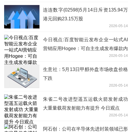
连连数字(02598)5月14日斥资135.94万
港元回购23.15万股
2026-05-14
今日视点:百度智能云发布企业一站式AI
营销应用Hogee：可自主生成发布爆款内
2026-05-14
容，集成主流IM及硬件
生意社：5月13日甲醇外盘市场收盘价格
下跌
2026-05-14
朱雀二号改进型遥五运载火箭发射成功
大重量载荷发射能力有提升 今日观点
2026-05-14
阿石创：公司在半导体先进封装领域已形