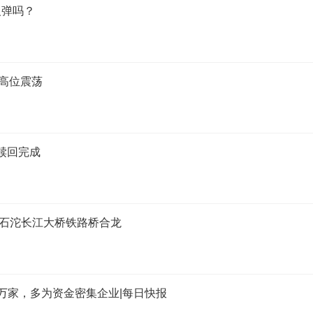
反弹吗？
高位震荡
券赎回完成
 石沱长江大桥铁路桥合龙
万家，多为资金密集企业|每日快报