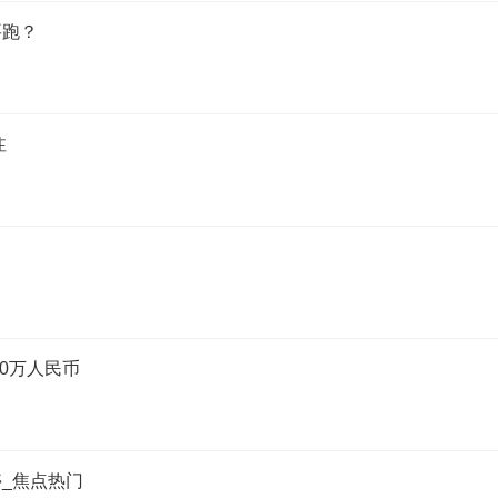
要跑？
注
0万人民币
_焦点热门