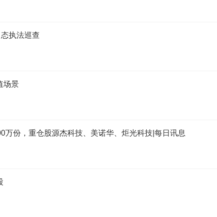
常态执法巡查
值场景
少900万份，重仓股源杰科技、美诺华、炬光科技|每日讯息
股