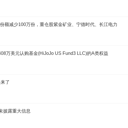
基金份额减少100万份，重仓股紫金矿业、宁德时代、长江电力
408万美元认购基金(HiJoJo US Fund3 LLC)的A类权益
采来了
露未披露重大信息