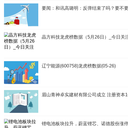
要闻：和讯高璐明：反弹结束了吗？要不
晶方科技龙虎榜数据（5月26日）_今日关
辽宁能源(600758)龙虎榜数据(05-26)
眉山青神卓实建材有限公司成立 注册资本1
锂电池板块拉升，蔚蓝锂芯、诺德股份涨停