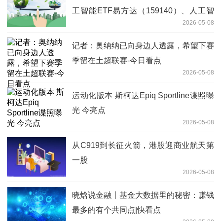
工智能ETF易方达（159140）、人工智
2026-05-08
能ETF易方达（159819）投资机会-今日
看点
记者：奥纳纳已向身边人透露，希望下赛
季留在土超联赛-今日看点
2026-05-08
运动化版本 斯柯达Epiq Sportline谍照曝
光 今亮点
2026-05-08
从C919到长征火箭，港股迎商业航天第
一股
2026-05-08
晓焓说金融丨基金大数据里的秘密：赚钱
最多的有个共同点|快看点