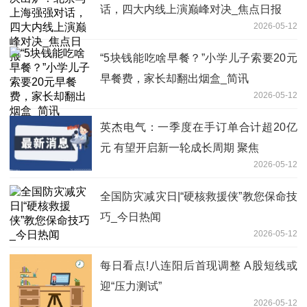
话，四大内线上演巅峰对决_焦点日报
2026-05-12
“5块钱能吃啥早餐？”小学儿子索要20元
早餐费，家长却翻出烟盒_简讯
2026-05-12
英杰电气：一季度在手订单合计超20亿
元 有望开启新一轮成长周期 聚焦
2026-05-12
全国防灾减灾日|“硬核救援侠”教您保命技
巧_今日热闻
2026-05-12
每日看点!八连阳后首现调整 A股短线或
迎“压力测试”
2026-05-12