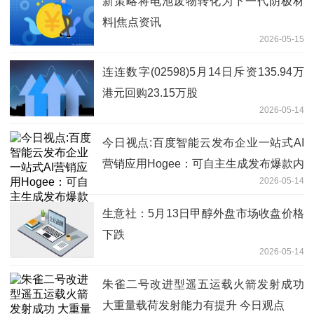
新策略将电池废物转化为下一代阴极材
料|焦点资讯
2026-05-15
连连数字(02598)5月14日斥资135.94万
港元回购23.15万股
2026-05-14
今日视点:百度智能云发布企业一站式AI
营销应用Hogee：可自主生成发布爆款内
2026-05-14
容，集成主流IM及硬件
生意社：5月13日甲醇外盘市场收盘价格
下跌
2026-05-14
朱雀二号改进型遥五运载火箭发射成功
大重量载荷发射能力有提升 今日观点