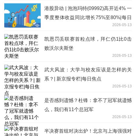
港股异动 | 泡泡玛特(09992)高开近4% 一
季度整体收益同比增长75%至80%|每日
2026-05-13
消息
凯恩罚丢联赛首粒点球，拜仁仍1比0击
败沃尔夫斯堡
2026-05-13
武大风波：大学与校友应该是怎样的关
系？| 新京报专栏|每日焦点
2026-05-13
是否感到遗憾？杜锋：拿不了冠军就遗憾
么，我们有11个总冠军
2026-05-13
半决赛首组对决出炉！北京与上海强强对