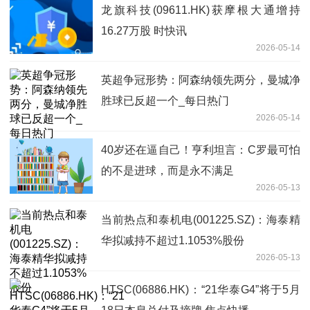
龙旗科技(09611.HK)获摩根大通增持
16.27万股 时快讯
2026-05-14
英超争冠形势：阿森纳领先两分，曼城净
胜球已反超一个_每日热门
2026-05-14
40岁还在逼自己！亨利坦言：C罗最可怕
的不是进球，而是永不满足
2026-05-13
当前热点和泰机电(001225.SZ)：海泰精
华拟减持不超过1.1053%股份
2026-05-13
HTSC(06886.HK)：“21华泰G4”将于5月