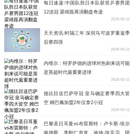
每日速递:中国队胜日本队获世乒赛男团
12连冠 梁靖崑再演翻盘奇迹
2026-05-11
天天资讯:时隔三年 深圳马可波罗重返季
后赛四强
2026-05-11
内维尔：特罗萨德的进球对热刺来说可能
是英超时代最重要进球
2026-05-11
德比目送巴萨夺冠 皇马确定赛季四大皆
空 姆巴佩加盟2年仅拿2小冠
2026-05-11
巴黎圣日耳曼vs布雷斯特：卢卡斯-埃尔
南德斯、李刚仁首发，迪纳-埃宾贝、阿