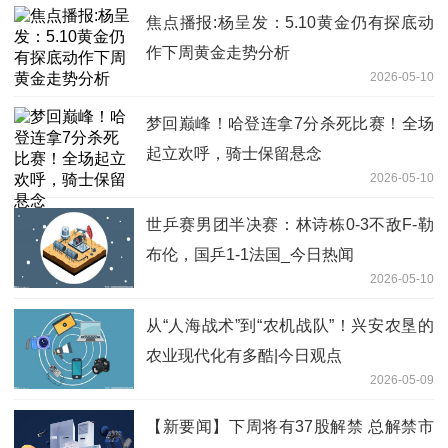
焦点播报:杨呈发：5.10黄金仍有探底动
作下周黄金走势分析
2026-05-10
梦回巅峰！哈登连拿7分杀死比赛！全场
起立欢呼，骑士保留悬念
2026-05-10
世乒赛男团半决赛：林诗栋0-3不敌F-勒
布伦，国乒1-1法国_今日热闻
2026-05-10
从“人海战术”到“农机战队”！兴安农垦的
农业现代化有多酷|今日观点
2026-05-09
【新要闻】下周将有37股解禁 总解禁市