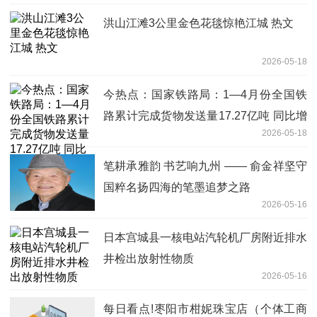
洪山江滩3公里金色花毯惊艳江城 热文
2026-05-18
今热点：国家铁路局：1—4月份全国铁
路累计完成货物发送量17.27亿吨 同比增
2026-05-18
长2.8%
笔耕承雅韵 书艺响九州 —— 俞金祥坚守
国粹名扬四海的笔墨追梦之路
2026-05-16
日本宫城县一核电站汽轮机厂房附近排水
井检出放射性物质
2026-05-16
每日看点!枣阳市柑妮珠宝店（个体工商