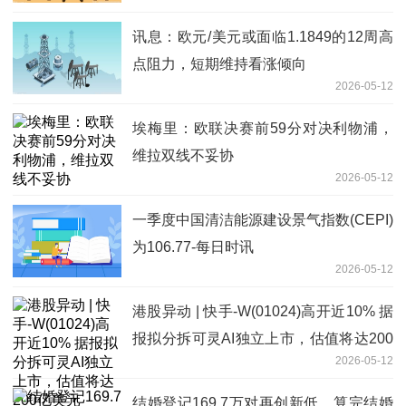
讯息：欧元/美元或面临1.1849的12周高
点阻力，短期维持看涨倾向
2026-05-12
埃梅里：欧联决赛前59分对决利物浦，
维拉双线不妥协
2026-05-12
一季度中国清洁能源建设景气指数(CEPI)
为106.77-每日时讯
2026-05-12
港股异动 | 快手-W(01024)高开近10% 据
报拟分拆可灵AI独立上市，估值将达200
2026-05-12
亿美元
结婚登记169.7万对再创新低，算完结婚