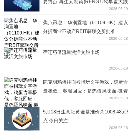
要终点 再生元制药(RENG.US)早盘大跌
2026-05-19
超10% 要闻
焦点讯息：华润置地（01109.HK）建议
分拆商业不动产REIT获联交所批准
2026-05-18
宿迁巧借流量激活文旅市场
2026-05-18
陈克明鸡蛋挂面被指玩文字游戏，鸡蛋含
量极低，客服回应：是鸡蛋风味面-微资
2026-05-18
讯
5月18日生意社黄金基准价为1008.48元/
克 今日关注
2026-05-18