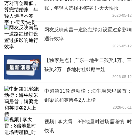
账，年轻人选择不签字！-天天快报
2026-05-12
网友反映南昌一道路红绿灯设置过多影响
通行效率
2026-05-12
【独家焦点】广东一地生二孩奖1万、三
孩奖2万，多地村社鼓励生娃
2026-05-12
中超第11轮跑动榜：海牛埃朱玛居首；
铜梁龙和英博各2人上榜
2026-05-11
视频 | 李大霄：8倍地量时进场需谨慎_时
快讯