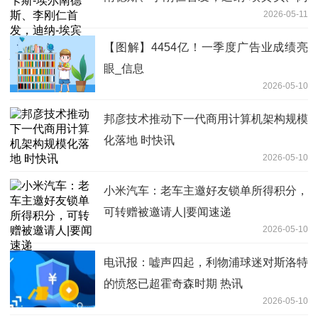
2026-05-11
若克出战-快消息
【图解】4454亿！一季度广告业成绩亮
眼_信息
2026-05-10
邦彦技术推动下一代商用计算机架构规模
化落地 时快讯
2026-05-10
小米汽车：老车主邀好友锁单所得积分，
可转赠被邀请人|要闻速递
2026-05-10
电讯报：嘘声四起，利物浦球迷对斯洛特
的愤怒已超霍奇森时期 热讯
2026-05-10