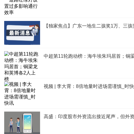
【独家焦点】广东一地生二孩奖1万、三孩
中超第11轮跑动榜：海牛埃朱玛居首；铜
视频 | 李大霄：8倍地量时进场需谨慎_时
高盛：印度股市外资流出接近尾声，但外资