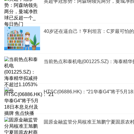
英超争冠形势：阿森纳领先两分，曼城净胜
40岁还在逼自己！亨利坦言：C罗最可怕
当前热点和泰机电(001225.SZ)：海泰精华
HTSC(06886.HK)：“21华泰G4”将于
固原金融监管分局核准王旭鹏宁夏固原农