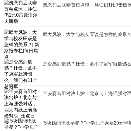
凯恩罚丢联赛首粒点球，拜仁仍1比0击败
武大风波：大学与校友应该是怎样的关系？|
是否感到遗憾？杜锋：拿不了冠军就遗憾么
半决赛首组对决出炉！北京与上海强强对话
“5块钱能吃啥早餐？”小学儿子索要20元