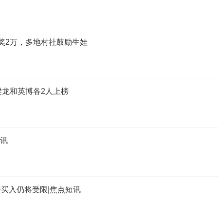
奖2万，多地村社鼓励生娃
梁龙和英博各2人上榜
快讯
买入仍将受限|焦点短讯