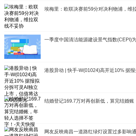
埃梅里：欧联决赛前59分对决利物浦，维
一季度中国清洁能源建设景气指数(CEPI)为1
港股异动 | 快手-W(01024)高开近10%
结婚登记169.7万对再创新低，算完结婚
网友反映南昌一道路红绿灯设置过多影响