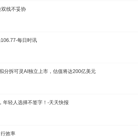
拉双线不妥协
06.77-每日时讯
 据报拟分拆可灵AI独立上市，估值将达200亿美元
账，年轻人选择不签字！-天天快报
通行效率