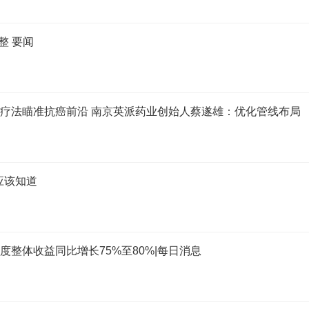
整 要闻
”疗法瞄准抗癌前沿 南京英派药业创始人蔡遂雄：优化管线布局
应该知道
 一季度整体收益同比增长75%至80%|每日消息