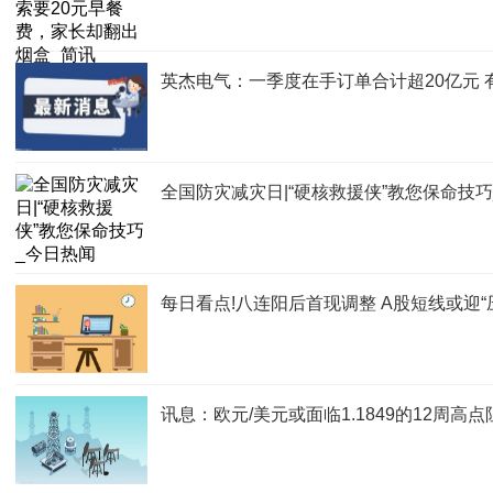
英杰电气：一季度在手订单合计超20亿元 
全国防灾减灾日|“硬核救援侠”教您保命技
每日看点!八连阳后首现调整 A股短线或迎“
讯息：欧元/美元或面临1.1849的12周