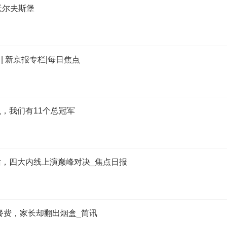
沃尔夫斯堡
 新京报专栏|每日焦点
，我们有11个总冠军
，四大内线上演巅峰对决_焦点日报
早餐费，家长却翻出烟盒_简讯