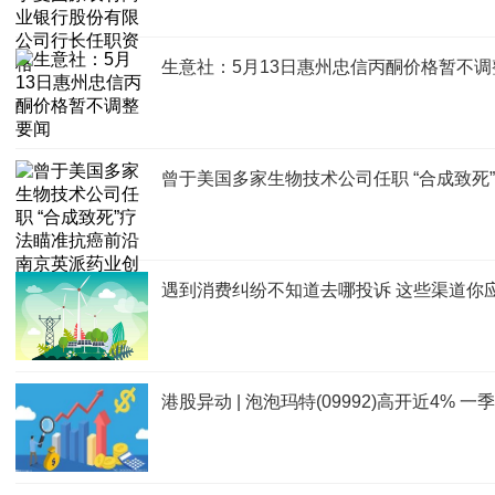
生意社：5月13日惠州忠信丙酮价格暂不调
曾于美国多家生物技术公司任职 “合成致死
遇到消费纠纷不知道去哪投诉 这些渠道你
港股异动 | 泡泡玛特(09992)高开近4%