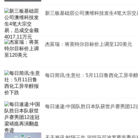
新三板基础层公司澳维科技发生4笔大宗交易，
杰富瑞：将英特尔目标价上调至120美元
每日简讯:生意社：5月11日鲁西化工异辛
每日速递:中国队胜日本队获世乒赛男团12
天天资讯:时隔三年 深圳马可波罗重返季后