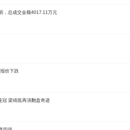
总成交金额4017.11万元
醇报价下跌
连冠 梁靖崑再演翻盘奇迹
赛四强