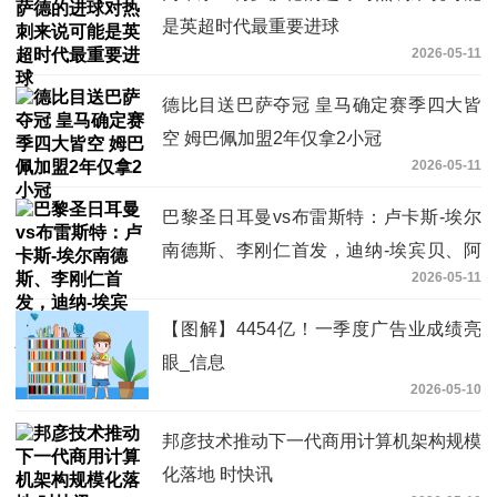
是英超时代最重要进球
2026-05-11
德比目送巴萨夺冠 皇马确定赛季四大皆
空 姆巴佩加盟2年仅拿2小冠
2026-05-11
巴黎圣日耳曼vs布雷斯特：卢卡斯-埃尔
南德斯、李刚仁首发，迪纳-埃宾贝、阿
2026-05-11
若克出战-快消息
【图解】4454亿！一季度广告业成绩亮
眼_信息
2026-05-10
邦彦技术推动下一代商用计算机架构规模
化落地 时快讯