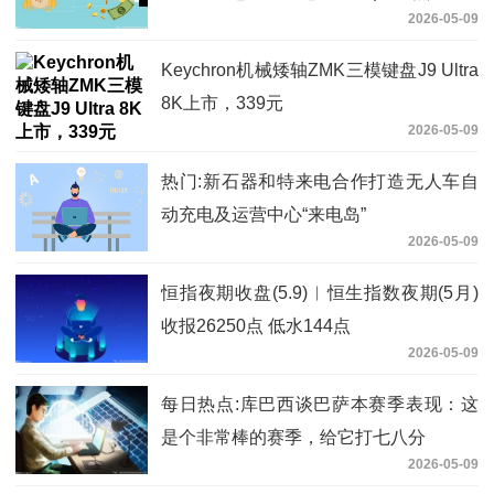
2026-05-09
Keychron机械矮轴ZMK三模键盘J9 Ultra
8K上市，339元
2026-05-09
热门:新石器和特来电合作打造无人车自
动充电及运营中心“来电岛”
2026-05-09
恒指夜期收盘(5.9)︱恒生指数夜期(5月)
收报26250点 低水144点
2026-05-09
每日热点:库巴西谈巴萨本赛季表现：这
是个非常棒的赛季，给它打七八分
2026-05-09