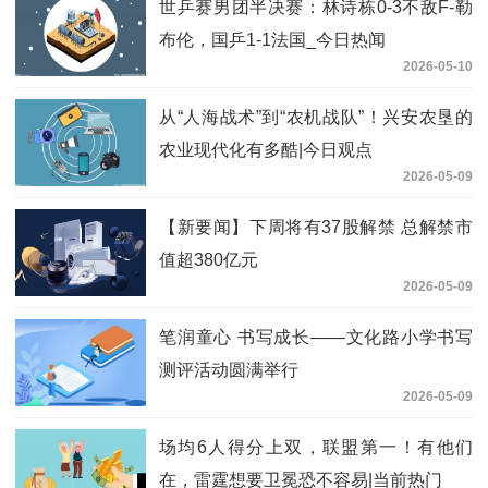
世乒赛男团半决赛：林诗栋0-3不敌F-勒
布伦，国乒1-1法国_今日热闻
2026-05-10
从“人海战术”到“农机战队”！兴安农垦的
农业现代化有多酷|今日观点
2026-05-09
【新要闻】下周将有37股解禁 总解禁市
值超380亿元
2026-05-09
笔润童心 书写成长——文化路小学书写
测评活动圆满举行
2026-05-09
场均6人得分上双，联盟第一！有他们
在，雷霆想要卫冕恐不容易|当前热门