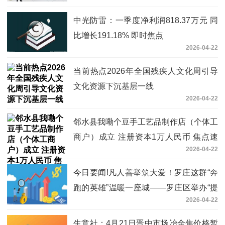
中光防雷：一季度净利润818.37万元 同
比增长191.18% 即时焦点
2026-04-22
当前热点2026年全国残疾人文化周引导
文化资源下沉基层一线
2026-04-22
邻水县我嘞个豆手工艺品制作店（个体工
商户）成立 注册资本1万人民币 焦点速
2026-04-22
讯
今日要闻!凡人善举筑大爱！罗庄这群“奔
跑的英雄”温暖一座城——罗庄区举办“提
2026-04-22
升应急能力 赋能身边群众”文明实践活动
生意社：4月21日晋中市场冶金焦价格暂