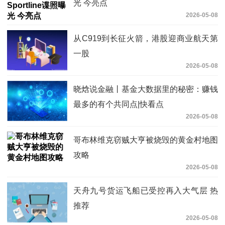
光 今亮点
2026-05-08
从C919到长征火箭，港股迎商业航天第
一股
2026-05-08
晓焓说金融丨基金大数据里的秘密：赚钱
最多的有个共同点|快看点
2026-05-08
哥布林维克窃贼大亨被烧毁的黄金村地图
攻略
2026-05-08
天舟九号货运飞船已受控再入大气层 热
推荐
2026-05-08