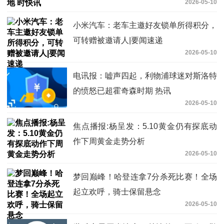
2026-05-10
小米汽车：老车主邀好友锁单所得积分，
可转赠被邀请人|要闻速递
2026-05-10
电讯报：嘘声四起，利物浦球迷对斯洛特
的愤怒已超霍奇森时期 热讯
2026-05-10
焦点播报:杨呈发：5.10黄金仍有探底动
作下周黄金走势分析
2026-05-10
梦回巅峰！哈登连拿7分杀死比赛！全场
起立欢呼，骑士保留悬念
2026-05-10