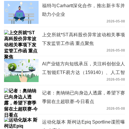
福特与Carhartt深化合作，推出新卡车并
助力小企业
2026-05-08
上交所就*ST高科股价异常波动相关事项
下发监管工作函 重点聚焦
2026-05-08
AI产业链方向短线承压，关注科创创业人
工智能ETF易方达（159140）、人工智
2026-05-08
能ETF易方达（159819）投资机会-今日
看点
记者：奥纳纳已向身边人透露，希望下赛
季留在土超联赛-今日看点
2026-05-08
运动化版本 斯柯达Epiq Sportline谍照曝