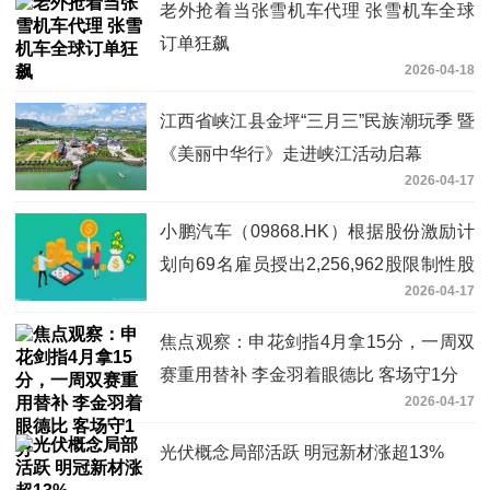
老外抢着当张雪机车代理 张雪机车全球
订单狂飙
2026-04-18
江西省峡江县金坪“三月三”民族潮玩季 暨
《美丽中华行》走进峡江活动启幕
2026-04-17
小鹏汽车（09868.HK）根据股份激励计
划向69名雇员授出2,256,962股限制性股
2026-04-17
份单位。|焦点速看
焦点观察：申花剑指4月拿15分，一周双
赛重用替补 李金羽着眼德比 客场守1分
2026-04-17
光伏概念局部活跃 明冠新材涨超13%