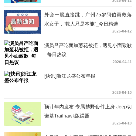
2026-04-12
清了↗️
外套一脱直接跳，广州75岁阿伯勇救落
水女子，“救人只是本能”_今日精选
2026-04-12
演员吕严吃面加葱花被拒，遇见小面致歉
_每日热议
2026-04-11
[快讯]浙江龙盛公布年报
2026-04-10
预计年内发布 专属越野套件上身 Jeep切
诺基Trailhawk版谍照
2026-04-10