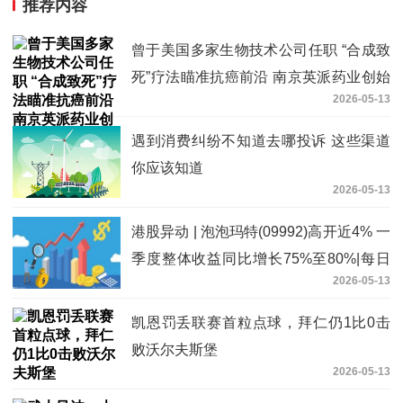
推荐内容
曾于美国多家生物技术公司任职 “合成致
死”疗法瞄准抗癌前沿 南京英派药业创始
2026-05-13
人蔡遂雄：优化管线布局
遇到消费纠纷不知道去哪投诉 这些渠道
你应该知道
2026-05-13
港股异动 | 泡泡玛特(09992)高开近4% 一
季度整体收益同比增长75%至80%|每日
2026-05-13
消息
凯恩罚丢联赛首粒点球，拜仁仍1比0击
败沃尔夫斯堡
2026-05-13