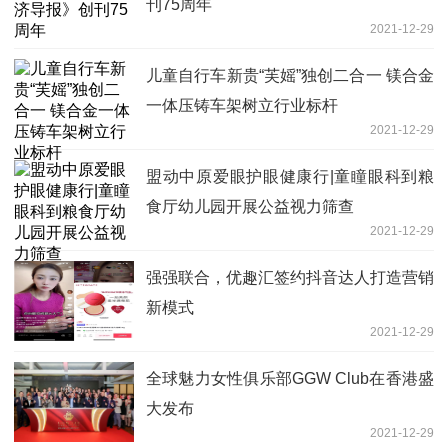
刊75周年
2021-12-29
儿童自行车新贵“芙媱”独创二合一 镁合金
一体压铸车架树立行业标杆
2021-12-29
盟动中原爱眼护眼健康行|童瞳眼科到粮
食厅幼儿园开展公益视力筛查
2021-12-29
强强联合，优趣汇签约抖音达人打造营销
新模式
2021-12-29
全球魅力女性俱乐部GGW Club在香港盛
大发布
2021-12-29