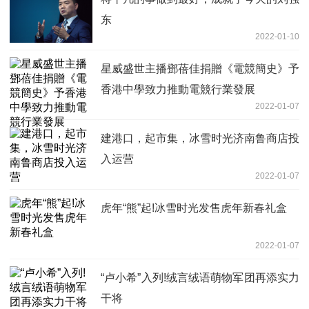
东
2022-01-10
星威盛世主播鄧蓓佳捐贈《電競簡史》予
香港中學致力推動電競行業發展
2022-01-07
建港口，起市集，冰雪时光济南鲁商店投
入运营
2022-01-07
虎年“熊”起!冰雪时光发售虎年新春礼盒
2022-01-07
“卢小希”入列!绒言绒语萌物军团再添实力
干将