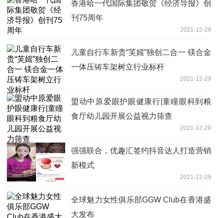
香港哈一代国际集团敬贺《经济导报》创
刊75周年
2021-12-29
儿童自行车新贵“芙媱”独创二合一 镁合金
一体压铸车架树立行业标杆
2021-12-29
盟动中原爱眼护眼健康行|童瞳眼科到粮
食厅幼儿园开展公益视力筛查
2021-12-29
强强联合，优趣汇签约抖音达人打造营销
新模式
2021-12-29
全球魅力女性俱乐部GGW Club在香港盛
大发布