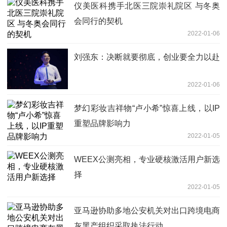
仪美医科携手北医三院崇礼院区 与冬奥
会同行的契机
2022-01-06
刘强东：决断就要彻底，创业要全力以赴
2022-01-06
梦幻彩妆吉祥物“卢小希”惊喜上线，以IP
重塑品牌影响力
2022-01-05
WEEX公测亮相，专业硬核激活用户新选
择
2022-01-05
亚马逊协助多地公安机关对出口跨境电商
灰黑产组织采取执法行动