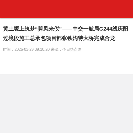
黄土塬上筑梦“剪凤来仪”——中交一航局G244线庆阳
过境段施工总承包项目部张铁沟特大桥完成合龙
时间：2026-03-29 09:10:20 来源：今日热点网