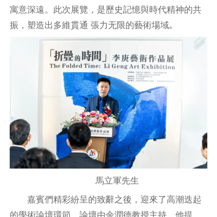
寓意深遠。此次展覽，是歷史記憶與時代精神的共
振，塑造出多維貫通 張⼒⽆限的藝術場域｡
馬立軍先生
嘉賓們精彩紛呈的致辭之後，迎來了高潮迭起
的學術論壇環節。論壇由余潤德教授主持，他提