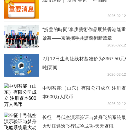
城市观察｜“反向”春运 一样团圆
2026-02-12
“折疊的時間”李庚藝術作品展於香港隆重
啟幕——京港攜手共譜藝術新篇章
2026-02-12
2月12日生意社线材基准价为3367.50元/
吨|要闻
2026-02-12
中明智能（山东）有限公司成立 注册资
本600万人民币
2026-02-12
长征十号低空演示验证与梦舟飞船系统最
大动压逃逸飞行试验成功-天天资讯