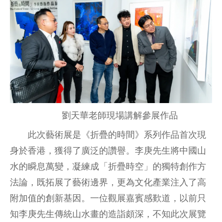
劉天華老師現場講解參展作品
此次藝術展是《折疊的時間》系列作品首次現
身於香港，獲得了廣泛的讚譽。李庚先生將中國山
水的瞬息萬變，凝練成「折疊時空」的獨特創作方
法論，既拓展了藝術邊界，更為文化產業注入了高
附加值的創新基因。一位觀展嘉賓感歎道，以前只
知李庚先生傳統山水畫的造詣頗深，不知此次展覽