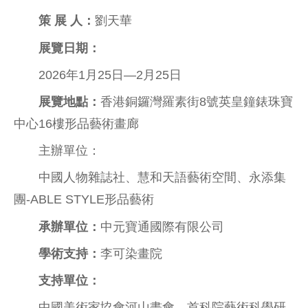
策 展 人：
劉天華
展覽日期：
2026年1月25日—2月25日
展覽地點：
香港銅鑼灣羅素街8號英皇鐘錶珠寶
中心16樓形品藝術畫廊
主辦單位：
中國人物雜誌社、慧和天語藝術空間、永添集
團-ABLE STYLE形品藝術
承辦單位：
中元寶通國際有限公司
學術支持：
李可染畫院
支持單位：
中國美術家協會河山畫會、首科院藝術科學研