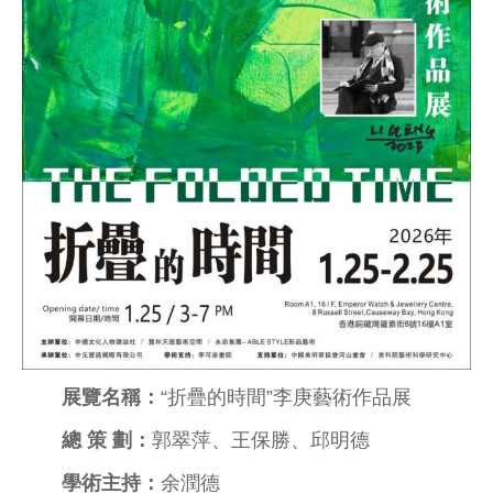
展覽名稱：
“折疊的時間”李庚藝術作品展
總 策 劃：
郭翠萍、王保勝、邱明德
學術主持：
余潤德