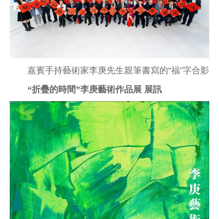
嘉賓手持藝術家李庚先生親筆書寫的“福”字合影
“折疊的時間”李庚藝術作品展 展訊